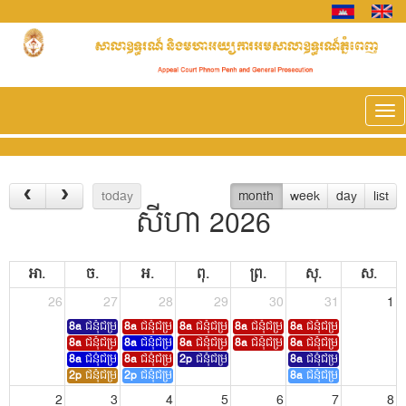
Tog
nav
today
month
week
day
list
សីហា 2026
អា.
ច.
អ.
ពុ.
ព្រ.
សុ.
ស.
26
27
28
29
30
31
1
8a
ជំនុំជម្រះសាលទី1
8a
ជំនុំជម្រះសាលទី1
8a
ជំនុំជម្រះសាលទី1
8a
ជំនុំជម្រះសាលទី1
8a
ជំនុំជម្រះសាលទី1
8a
ជំនុំជម្រះសាលទី4
8a
ជំនុំជម្រះសាលទី4
8a
ជំនុំជម្រះសាលទី5
8a
ជំនុំជម្រះសាលទី3
8a
ជំនុំជម្រះសាលទី3
8a
ជំនុំជម្រះសាលទី5
8a
ជំនុំជម្រះសាលទី5
2p
ជំនុំជម្រះសាលទី3
8a
ជំនុំជម្រះសាលទី4
2p
ជំនុំជម្រះសាលទី2
2p
ជំនុំជម្រះសាលទី3
8a
ជំនុំជម្រះសាលទី5
2
3
4
5
6
7
8