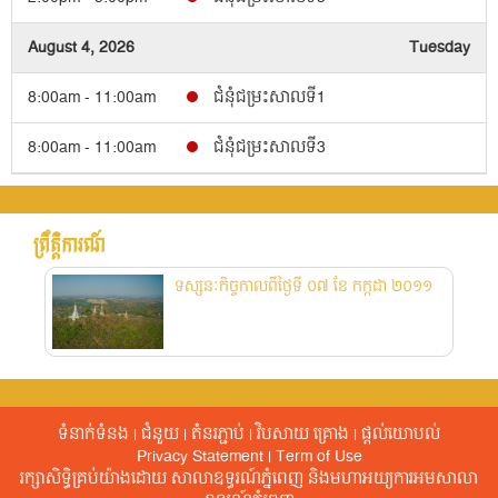
August 4, 2026
Tuesday
8:00am - 11:00am
ជំនុំជម្រះសាលទី1
8:00am - 11:00am
ជំនុំជម្រះសាលទី3
August 5, 2026
Wednesday
ព្រឹត្តិការណ៍​
8:00am - 11:00am
ជំនុំជម្រះសាលទី1
ទស្សនៈកិច្ចកាលពីថ្ងៃទី ០៧ ខែ កក្កដា ២០១១
8:00am - 11:00am
ជំនុំជម្រះសាលទី3
8:00am - 11:00am
ជំនុំជម្រះសាលទី4
August 6, 2026
Thursday
ទំនាក់ទំនង
|
ជំនួយ
|
តំនរភ្ជាប់
|
វិបសាយ គ្រោង
|
ផ្តល់​យោបល់​
8:00am - 11:00am
ជំនុំជម្រះសាលទី4
Privacy Statement
|
Term of Use
រក្សាសិទ្ធិគ្រប់យ៉ាងដោយ សាលាឧទ្ធរណ៍ភ្នំពេញ​ និងមហាអយ្យការអមសាលា
2:00pm - 5:00pm
ជំនុំជម្រះសាលទី1