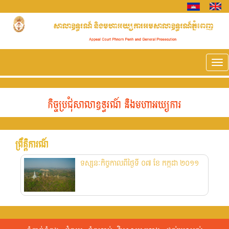
Tog
nav
កិច្ចប្រជុំសាលាឧទ្ធរណ៍ និងមហាអយ្យការ
ព្រឹត្តិការណ៍​
ទស្សនៈកិច្ចកាលពីថ្ងៃទី ០៧ ខែ កក្កដា ២០១១