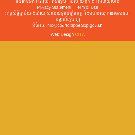
ទំនាក់ទំនង
|
ជំនួយ
|
តំនរភ្ជាប់
|
វិបសាយ គ្រោង
|
ផ្តល់​យោបល់​
Privacy Statement
|
Term of Use
រក្សាសិទ្ធិគ្រប់យ៉ាងដោយ សាលាឧទ្ធរណ៍ភ្នំពេញ​ និងមហាអយ្យការអមសាលា
ឧទ្ធរណ៍ភ្នំពេញ
អ៊ីមែល:
info@courtofappealpp.gov.kh
Web Design
CITA