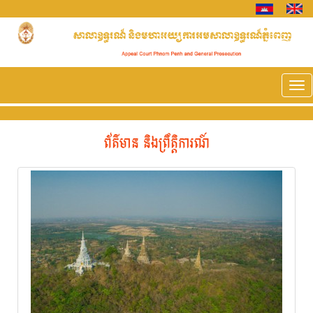
Tog
nav
ព័ត៌មាន និងព្រឹត្តិការណ៍