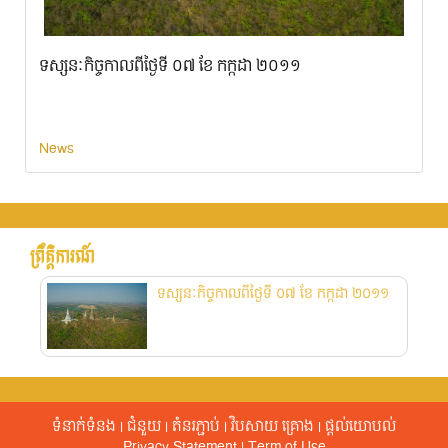
ទស្សនៈកិច្ចកាលពីថ្ងៃទី ០៧ ខែ កក្កដា ២០១១
News
ព្រឹត្តិការណ៍​
ទស្សនៈកិច្ចកាលពីថ្ងៃទី ០៧ ខែ កក្កដា ២០១១
ទំនាក់ទំនង
|
ជំនួយ
|
តំនរភ្ជាប់
|
វិបសាយ គ្រោង
|
ផ្តល់​យោបល់​
Privacy Statement
|
Term of Use